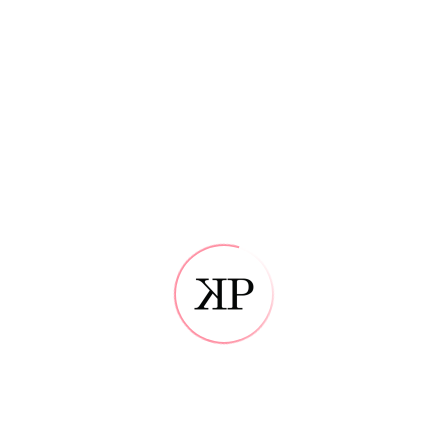
Srajce
(3)
KLASIK
(3)
MOŠKA MODA XXL
(9)
Spodnje perilo XXL
(3)
Srajce XXL
(2)
Klasik XXL
(2)
ŽENSKA MODA
(4)
Svečane obleke
(4)
TOP 3 IZDELKI