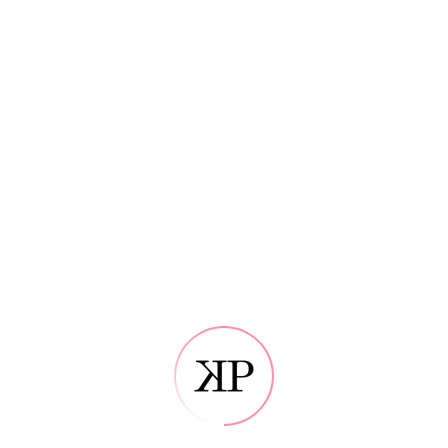
Moška spodnja majica – bela
6,90
€