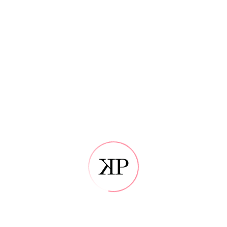
Metuljček – črn
8,50
€